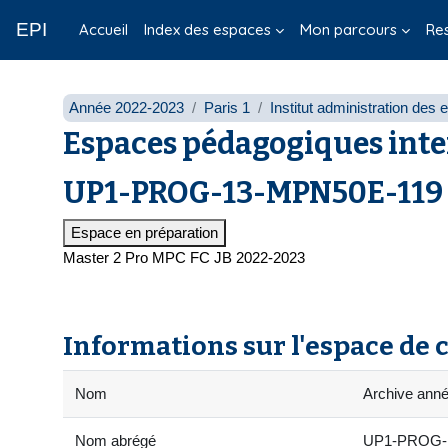
Passer au contenu principal
EPI
Accueil
Index des espaces
Mon parcours
Re
Année 2022-2023
Paris 1
Institut administration des 
Espaces pédagogiques inte
UP1-PROG-13-MPN50E-119 - 
Espace en préparation
Master 2 Pro MPC FC JB 2022-2023
Informations sur l'espace de 
Nom
Archive anné
Nom abrégé
UP1-PROG-1