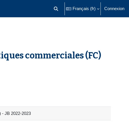
Français ‎(fr)‎
Connexion
Activer/désactiver la saisie de recherch
tiques commerciales (FC)
) - JB 2022-2023