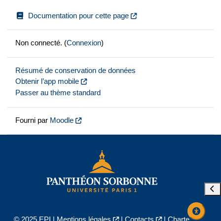
Documentation pour cette page
Non connecté. (
Connexion
)
Résumé de conservation de données
Obtenir l’app mobile
Passer au thème standard
Fourni par
Moodle
Ouvr
© 2025 EPI |
Mentions légales
|
Contacts
|
Charte