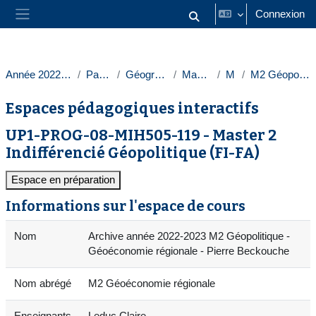
Passer au contenu principal
Connexion
Activer/désactiver la saisie
Panneau latéral
Année 2022-2023
Paris 1
Géographie
Masters
M2
M2 Géopolitique
Espaces pédagogiques interactifs
UP1-PROG-08-MIH505-119 - Master 2
Indifférencié Géopolitique (FI-FA)
Espace en préparation
Informations sur l'espace de cours
Nom
Archive année 2022-2023 M2 Géopolitique -
Géoéconomie régionale - Pierre Beckouche
Nom abrégé
M2 Géoéconomie régionale
Enseignants
Leduc Claire