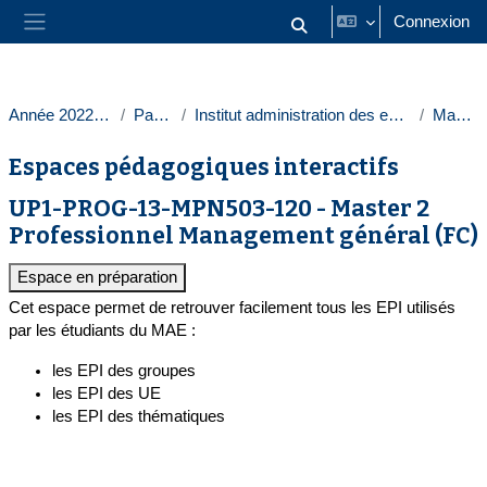
Passer au contenu principal
Connexion
Activer/désactiver la saisie
Panneau latéral
Année 2022-2023
Paris 1
Institut administration des entreprises
Masters
Espaces pédagogiques interactifs
UP1-PROG-13-MPN503-120 - Master 2
Professionnel Management général (FC)
Espace en préparation
Cet espace permet de retrouver facilement tous les EPI utilisés
par les étudiants du MAE :
les EPI des groupes
les EPI des UE
les EPI des thématiques