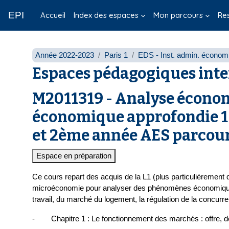
Passer au contenu principal
EPI
Accueil
Index des espaces
Mon parcours
Re
Année 2022-2023
Paris 1
EDS - Inst. admin. économi
Espaces pédagogiques inte
M2011319 - Analyse économ
économique approfondie 1 
et 2ème année AES parcou
Espace en préparation
Ce cours repart des acquis de la L1 (plus particulièrement 
microéconomie pour analyser des phénomènes économiques
travail, du marché du logement, la régulation de la concurr
- Chapitre 1 : Le fonctionnement des marchés : offre, d