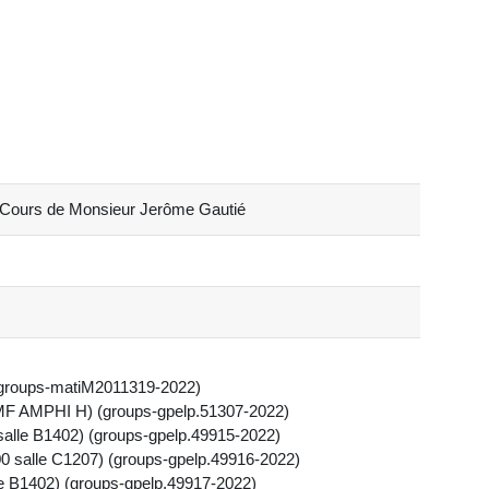
 Cours de Monsieur Jerôme Gautié
 (groups-matiM2011319-2022)
PMF AMPHI H) (groups-gpelp.51307-2022)
salle B1402) (groups-gpelp.49915-2022)
00 salle C1207) (groups-gpelp.49916-2022)
le B1402) (groups-gpelp.49917-2022)