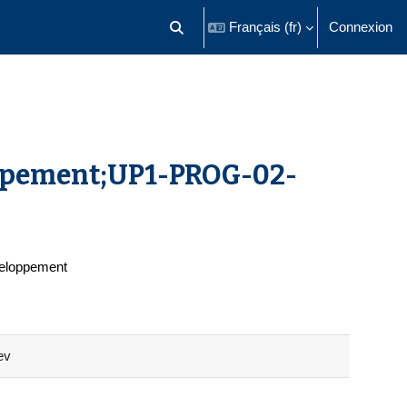
Français ‎(fr)‎
Connexion
Activer/désactiver la saisie de recherch
oppement;UP1-PROG-02-
veloppement
ev