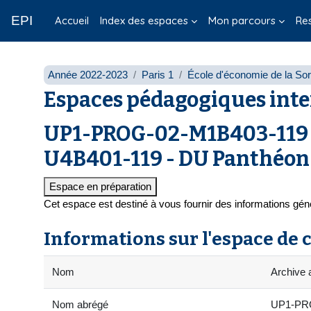
Passer au contenu principal
EPI
Accueil
Index des espaces
Mon parcours
Re
Année 2022-2023
Paris 1
École d'économie de la So
Espaces pédagogiques inte
UP1-PROG-02-M1B403-119 
U4B401-119 - DU Panthéon
Espace en préparation
Cet espace est destiné à vous fournir des informations g
Informations sur l'espace de 
Nom
Archive
Nom abrégé
UP1-PRO