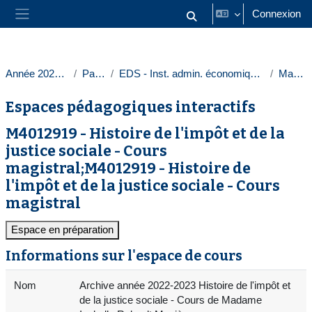
Passer au contenu principal
Connexion
Activer/désactiver la saisie
Panneau latéral
Année 2022-2023
Paris 1
EDS - Inst. admin. économique et sociale
Masters
Espaces pédagogiques interactifs
M4012919 - Histoire de l'impôt et de la
justice sociale - Cours
magistral;M4012919 - Histoire de
l'impôt et de la justice sociale - Cours
magistral
Espace en préparation
Informations sur l'espace de cours
Nom
Archive année 2022-2023 Histoire de l'impôt et
de la justice sociale - Cours de Madame