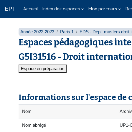
Passer au contenu principal
EPI
Accueil
Index des espaces
Mon parcours
Re
Année 2022-2023
Paris 1
EDS - Dépt. masters droit i
Espaces pédagogiques inte
G5I31516 - Droit internatio
Espace en préparation
Informations sur l'espace de 
Nom
Archiv
Nom abrégé
UP1-C