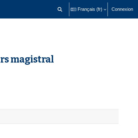
Français ‎(fr)‎
Connexion
Activer/désactiver la saisie de recherch
urs magistral