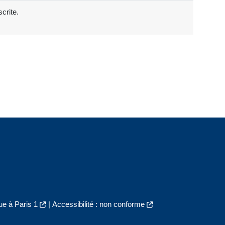
crite.
e à Paris 1
|
Accessibilité : non conforme