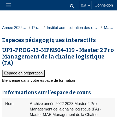
Passer au contenu principal
Connexion
Activer/désactiver la saisie
Panneau latéral
Année 2022-2023
Paris 1
Institut administration des entreprises
Masters
Espaces pédagogiques interactifs
UP1-PROG-13-MPN504-119 - Master 2 Pro
Management de la chaine logistique
(FA)
Espace en préparation
Bienvenue dans votre espace de formation
Informations sur l'espace de cours
Nom
Archive année 2022-2023 Master 2 Pro
Management de la chaine logistique (FA) -
Master MAE Management de la Chaîne