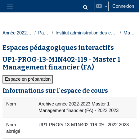
Passer au contenu principal
Connexion
Activer/désactiver la saisie
Panneau latéral
Année 2022-2023
Paris 1
Institut administration des entreprises
Masters
Espaces pédagogiques interactifs
UP1-PROG-13-M1N402-119 - Master 1
Management financier (FA)
Espace en préparation
Informations sur l'espace de cours
Nom
Archive année 2022-2023 Master 1
Management financier (FA) - 2022 2023
Nom
UP1-PROG-13-M1N402-119-09 - 2022 2023
abrégé