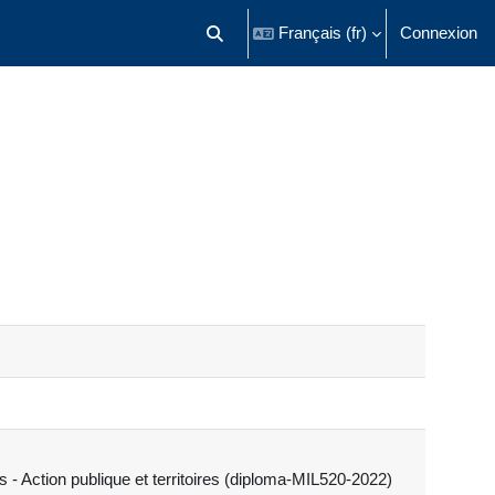
Français ‎(fr)‎
Connexion
Activer/désactiver la saisie de recherch
- Action publique et territoires (diploma-MIL520-2022)