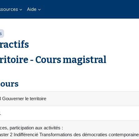
ssources
Aide
s
ractifs
ritoire - Cours magistral
cours
Gouverner le territoire
1
es, participation aux activités :
ster 2 Indifférencié Transformations des démocraties contemporaines 