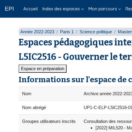
Passer au contenu principal
EPI
Accueil
Index des espaces
Mon parcours
Re
Année 2022-2023
Paris 1
Science politique
Master
Espaces pédagogiques inte
L5IC2516 - Gouverner le ter
Espace en préparation
Informations sur l'espace de 
Nom
Archive année 2022-2023 
Nom abrégé
UP1-C-ELP-L5IC2516-0
Groupes utilisateurs inscrits
Consultation des ressourc
[2022] MIL520 - Ma