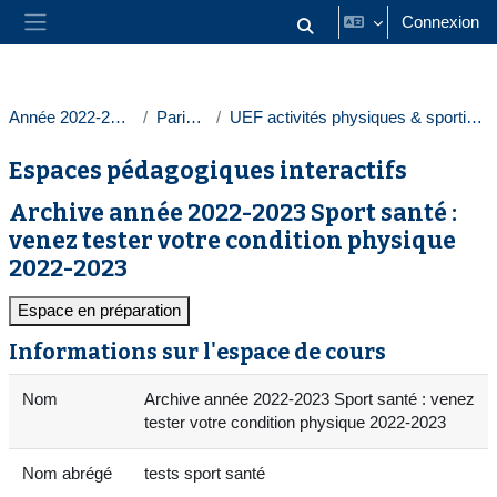
Passer au contenu principal
Connexion
Activer/désactiver la saisie
Panneau latéral
Année 2022-2023
Paris 1
UEF activités physiques & sportives
Espaces pédagogiques interactifs
Archive année 2022-2023 Sport santé :
venez tester votre condition physique
2022-2023
Espace en préparation
Informations sur l'espace de cours
Nom
Archive année 2022-2023 Sport santé : venez
tester votre condition physique 2022-2023
Nom abrégé
tests sport santé