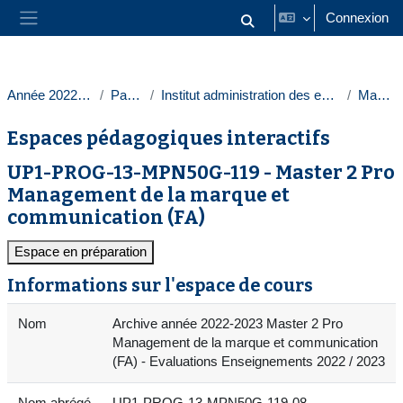
Passer au contenu principal
Connexion
Activer/désactiver la saisie
Panneau latéral
Année 2022-2023
Paris 1
Institut administration des entreprises
Masters
Espaces pédagogiques interactifs
UP1-PROG-13-MPN50G-119 - Master 2 Pro
Management de la marque et
communication (FA)
Espace en préparation
Informations sur l'espace de cours
Nom
Archive année 2022-2023 Master 2 Pro
Management de la marque et communication
(FA) - Evaluations Enseignements 2022 / 2023
Nom abrégé
UP1-PROG-13-MPN50G-119-08 -