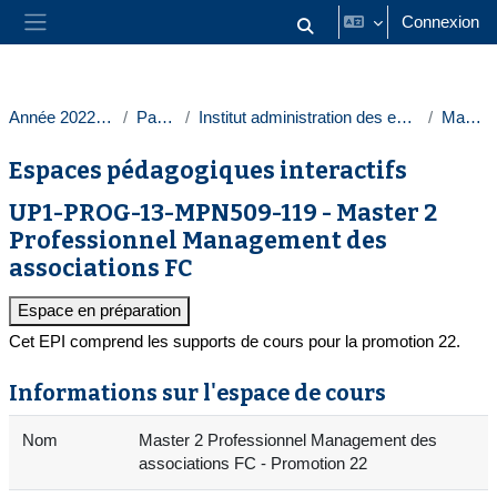
Passer au contenu principal
Connexion
Activer/désactiver la saisie
Panneau latéral
Année 2022-2023
Paris 1
Institut administration des entreprises
Masters
Espaces pédagogiques interactifs
UP1-PROG-13-MPN509-119 - Master 2
Professionnel Management des
associations FC
Espace en préparation
Cet EPI comprend les supports de cours pour la promotion 22.
Informations sur l'espace de cours
Nom
Master 2 Professionnel Management des
associations FC - Promotion 22