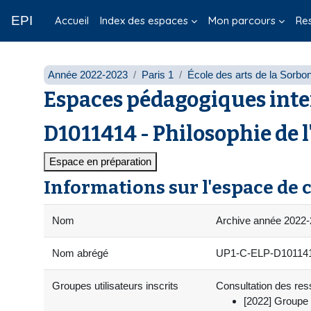
Passer au contenu principal
EPI
Accueil
Index des espaces
Mon parcours
Re
Année 2022-2023
Paris 1
École des arts de la Sorbo
Espaces pédagogiques inte
D1011414 - Philosophie de l
Espace en préparation
Informations sur l'espace de 
Nom
Archive année 2022-2
Nom abrégé
UP1-C-ELP-D1011414-
Groupes utilisateurs inscrits
Consultation des ress
[2022] Groupe 