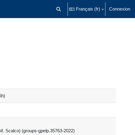
Français ‎(fr)‎
Connexion
Activer/désactiver la saisie de recherch
6h)
 M. Scalco) (groups-gpelp.35763-2022)