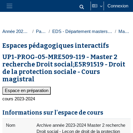
Passer au contenu principal
Connexion
Activer/désactiver la saisie
Panneau latéral
Année 2023-2024
Paris 1
EDS - Département masters droit privé
Masters
Espaces pédagogiques interactifs
UP1-PROG-05-MRE509-119 - Master 2
recherche Droit social;E5R91519 - Droit
de la protection sociale - Cours
magistral
Espace en préparation
cours 2023-2024
Informations sur l'espace de cours
Nom
Archive année 2023-2024 Master 2 recherche
Droit social - Leçon de droit de la protection