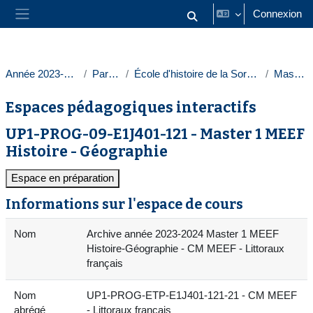
Passer au contenu principal
Connexion
Activer/désactiver la saisie
Panneau latéral
Année 2023-2024
Paris 1
École d'histoire de la Sorbonne
Masters
Espaces pédagogiques interactifs
UP1-PROG-09-E1J401-121 - Master 1 MEEF
Histoire - Géographie
Espace en préparation
Informations sur l'espace de cours
Nom
Archive année 2023-2024 Master 1 MEEF
Histoire-Géographie - CM MEEF - Littoraux
français
Nom
UP1-PROG-ETP-E1J401-121-21 - CM MEEF
abrégé
- Littoraux français