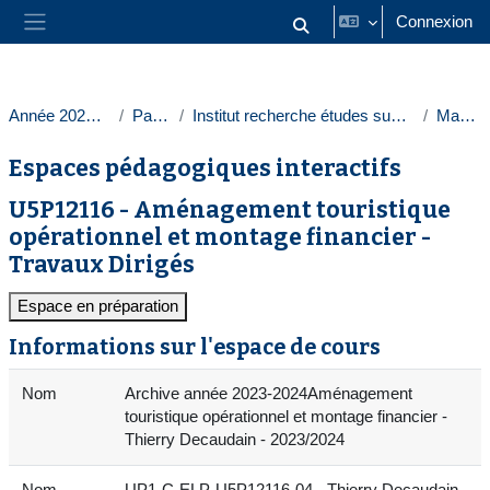
Passer au contenu principal
Connexion
Activer/désactiver la saisie
Panneau latéral
Année 2023-2024
Paris 1
Institut recherche études sup. tourisme
Masters
Espaces pédagogiques interactifs
U5P12116 - Aménagement touristique
opérationnel et montage financier -
Travaux Dirigés
Espace en préparation
Informations sur l'espace de cours
Nom
Archive année 2023-2024Aménagement
touristique opérationnel et montage financier -
Thierry Decaudain - 2023/2024
Nom
UP1-C-ELP-U5P12116-04 - Thierry Decaudain -