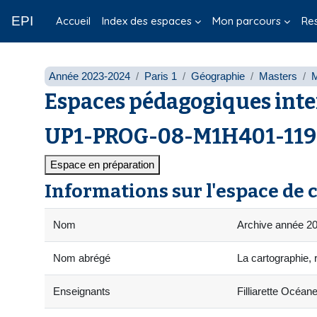
Passer au contenu principal
EPI
Accueil
Index des espaces
Mon parcours
Re
Année 2023-2024
Paris 1
Géographie
Masters
Espaces pédagogiques inte
UP1-PROG-08-M1H401-119 -
Espace en préparation
Informations sur l'espace de 
Nom
Archive année 20
Nom abrégé
La cartographie, 
Enseignants
Filliarette Océan