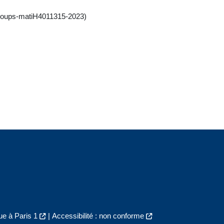
(groups-matiH4011315-2023)
e à Paris 1
|
Accessibilité : non conforme