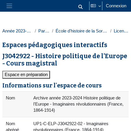
Passer au contenu principal
Connexion
Activer/désactiver la saisie
Panneau latéral
Année 2023-2024
Paris 1
École d'histoire de la Sorbonne
Licences
Espaces pédagogiques interactifs
J3042922 - Histoire politique de l'Europe
- Cours magistral
Espace en préparation
Informations sur l'espace de cours
Nom
Archive année 2023-2024 Histoire politique de
l'Europe - Imaginaires révolutionnaires (France,
1864-1914)
Nom
UP1-C-ELP-J3042922-02 - Imaginaires
abrégé
révolutionnaires (France, 1864-1914)