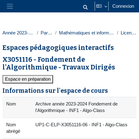
Passer au contenu principal
Connexion
Activer/désactiver la saisie
Panneau latéral
Année 2023-2024
Paris 1
Mathématiques et informatique
Licences
Espaces pédagogiques interactifs
X3051116 - Fondement de
l'Algorithmique - Travaux Dirigés
Espace en préparation
Informations sur l'espace de cours
Nom
Archive année 2023-2024 Fondement de
l'Algorithmique - INF1 - Algo-Class
Nom
UP1-C-ELP-X3051116-06 - INF1 - Algo-Class
abrégé