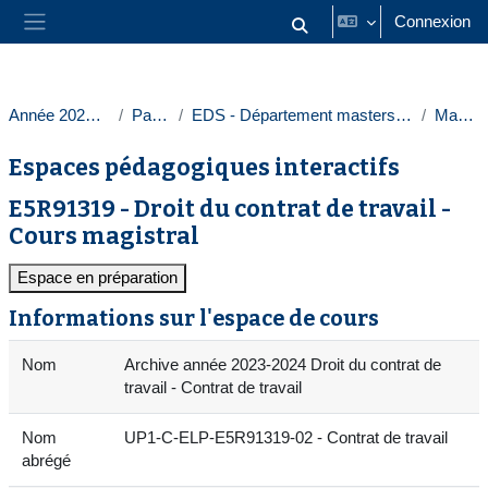
Passer au contenu principal
Connexion
Activer/désactiver la saisie
Panneau latéral
Année 2023-2024
Paris 1
EDS - Département masters droit privé
Masters
Espaces pédagogiques interactifs
E5R91319 - Droit du contrat de travail -
Cours magistral
Espace en préparation
Informations sur l'espace de cours
Nom
Archive année 2023-2024 Droit du contrat de
travail - Contrat de travail
Nom
UP1-C-ELP-E5R91319-02 - Contrat de travail
abrégé