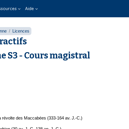
ssources
Aide
onne
Licences
ractifs
e S3 - Cours magistral
a révolte des Maccabées (333-164 av. J.-C.)
rien (30 av. J.-C.-138 ap. J.-C.)