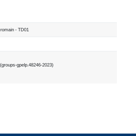
t romain - TD01
 (groups-gpelp.48246-2023)