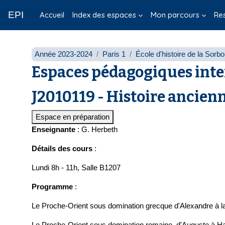
Passer au contenu principal
EPI
Accueil
Index des espaces
Mon parcours
Re
Année 2023-2024
Paris 1
École d'histoire de la Sorb
Espaces pédagogiques inte
J2010119 - Histoire ancienn
Espace en préparation
Enseignante
: G. Herbeth
Détails des cours
:
Lundi 8h - 11h,
Salle B1207
Programme
:
Le Proche-Orient sous domination grecque d'Alexandre à l
Le Proche-Orient sous domination romaine, d'Auguste à Had