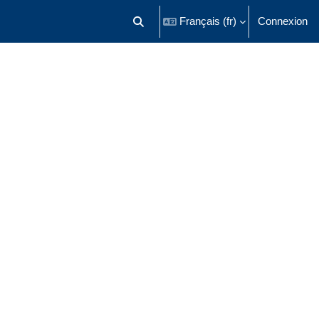
Français ‎(fr)‎
Connexion
Activer/désactiver la saisie de recherch