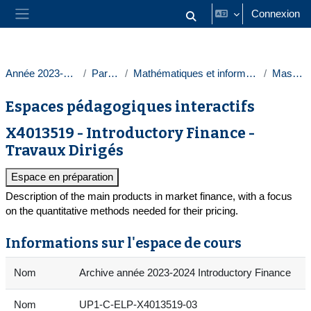
Passer au contenu principal
Connexion
Activer/désactiver la saisie
Panneau latéral
Année 2023-2024
Paris 1
Mathématiques et informatique
Masters
Espaces pédagogiques interactifs
X4013519 - Introductory Finance -
Travaux Dirigés
Espace en préparation
Description of the main products in market finance, with a focus
on the quantitative methods needed for their pricing.
Informations sur l'espace de cours
Nom
Archive année 2023-2024 Introductory Finance
Nom
UP1-C-ELP-X4013519-03