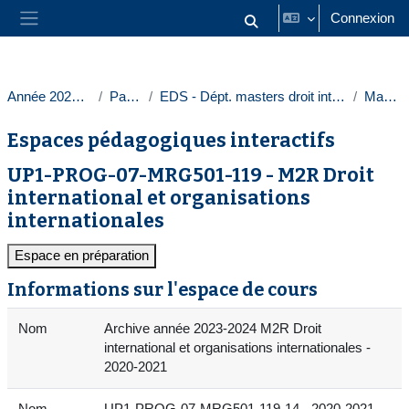
Passer au contenu principal
Connexion
Activer/désactiver la saisie
Panneau latéral
Année 2023-2024
Paris 1
EDS - Dépt. masters droit intern. europ.
Masters
Espaces pédagogiques interactifs
UP1-PROG-07-MRG501-119 - M2R Droit
international et organisations
internationales
Espace en préparation
Informations sur l'espace de cours
Nom
Archive année 2023-2024 M2R Droit
international et organisations internationales -
2020-2021
Nom
UP1-PROG-07-MRG501-119-14 - 2020-2021