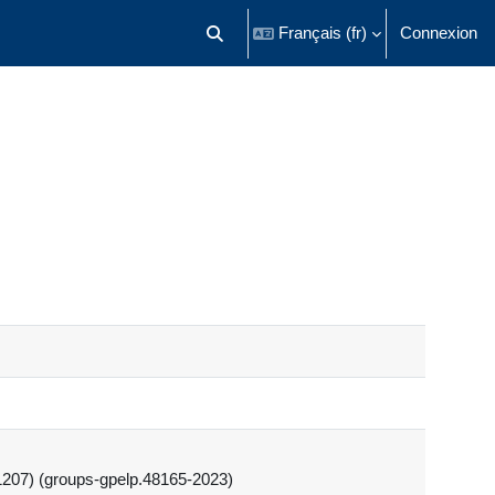
Français ‎(fr)‎
Connexion
Activer/désactiver la saisie de recherch
1207) (groups-gpelp.48165-2023)