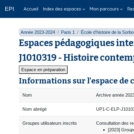
Passer au contenu principal
EPI
Accueil
Index des espaces
Mon parcours
Re
Année 2023-2024
Paris 1
École d'histoire de la Sorb
Espaces pédagogiques inte
J1010319 - Histoire contem
Espace en préparation
Informations sur l'espace de 
Nom
Archive année 2023
Nom abrégé
UP1-C-ELP-J10103
Groupes utilisateurs inscrits
Consultation des res
[2023] Group