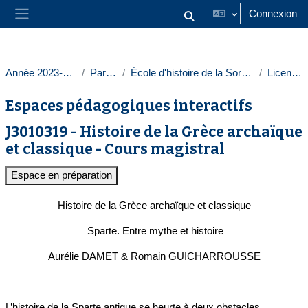
Passer au contenu principal
Connexion
Activer/désactiver la saisie
Panneau latéral
Année 2023-2024
Paris 1
École d'histoire de la Sorbonne
Licences
Espaces pédagogiques interactifs
J3010319 - Histoire de la Grèce archaïque
et classique - Cours magistral
Espace en préparation
Histoire de la Grèce archaïque et classique
Sparte. Entre mythe et histoire
Aurélie DAMET & Romain GUICHARROUSSE
L’histoire de la Sparte antique se heurte à deux obstacles