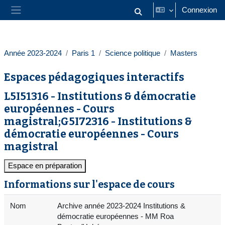
Passer au contenu principal
Connexion
Activer/désactiver la saisie
Panneau latéral
Année 2023-2024
Paris 1
Science politique
Masters
Espaces pédagogiques interactifs
L5I51316 - Institutions & démocratie
européennes - Cours
magistral;G5I72316 - Institutions &
démocratie européennes - Cours
magistral
Espace en préparation
Informations sur l'espace de cours
Nom
Archive année 2023-2024 Institutions &
démocratie européennes - MM Roa