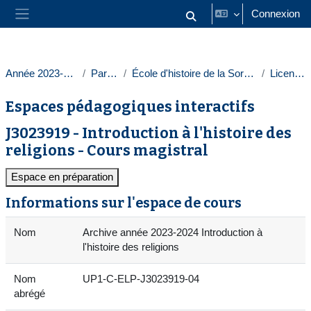
Passer au contenu principal
Connexion
Activer/désactiver la saisie
Panneau latéral
Année 2023-2024
Paris 1
École d'histoire de la Sorbonne
Licences
Espaces pédagogiques interactifs
J3023919 - Introduction à l'histoire des
religions - Cours magistral
Espace en préparation
Informations sur l'espace de cours
Nom
Archive année 2023-2024 Introduction à
l'histoire des religions
Nom
UP1-C-ELP-J3023919-04
abrégé