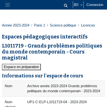
Passer au contenu principal
Connexion
Activer/désactiver la saisie
Panneau latéral
Année 2023-2024
Paris 1
Science politique
Licences
Espaces pédagogiques interactifs
L1011719 - Grands problèmes politiques
du monde contemporain - Cours
magistral
Espace en préparation
Informations sur l'espace de cours
Nom
Archive année 2023-2024 Grands problèmes
politiques du monde contemporain - 2023-2024
Nom
UP1-C-ELP-L1011719-04 - 2023-2024
abrégé