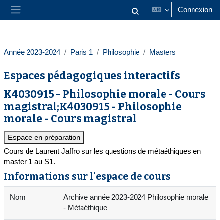
Passer au contenu principal
Connexion
Activer/désactiver la saisie
Panneau latéral
Année 2023-2024
Paris 1
Philosophie
Masters
Espaces pédagogiques interactifs
K4030915 - Philosophie morale - Cours
magistral;K4030915 - Philosophie
morale - Cours magistral
Espace en préparation
Cours de Laurent Jaffro sur les questions de métaéthiques en
master 1 au S1.
Informations sur l'espace de cours
Nom
Archive année 2023-2024 Philosophie morale
- Métaéthique