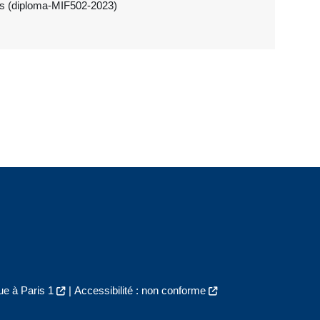
ues (diploma-MIF502-2023)
e à Paris 1
|
Accessibilité : non conforme