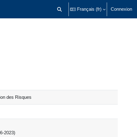
Français ‎(fr)‎
Connexion
Activer/désactiver la saisie de recherch
ion des Risques
16-2023)