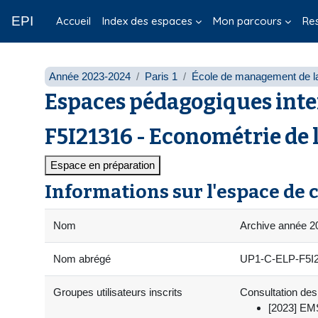
Passer au contenu principal
EPI
Accueil
Index des espaces
Mon parcours
Re
Année 2023-2024
Paris 1
École de management de l
Espaces pédagogiques inte
F5I21316 - Econométrie de 
Espace en préparation
Informations sur l'espace de 
Nom
Archive année 2
Nom abrégé
UP1-C-ELP-F5I21
Groupes utilisateurs inscrits
Consultation des 
[2023] EMS