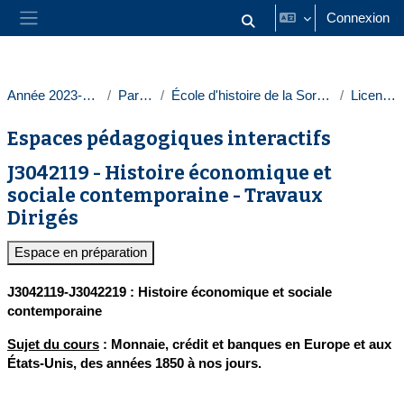
Passer au contenu principal
Connexion
Activer/désactiver la saisie
Panneau latéral
Année 2023-2024
Paris 1
École d'histoire de la Sorbonne
Licences
Espaces pédagogiques interactifs
J3042119 - Histoire économique et
sociale contemporaine - Travaux
Dirigés
Espace en préparation
J3042119-J3042219 : Histoire économique et sociale
contemporaine
Sujet du cours
: Monnaie, crédit et banques en Europe et aux
États-Unis, des années 1850 à nos jours.