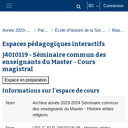
Passer au contenu principal
Connexion
Activer/désactiver la saisie
Panneau latéral
Année 2023-2024
Paris 1
École d'histoire de la Sorbonne
Masters
Espaces pédagogiques interactifs
J4010119 - Séminaire commun des
enseignants du Master - Cours
magistral
Espace en préparation
Informations sur l'espace de cours
Nom
Archive année 2023-2024 Séminaire commun
des enseignants du Master - Histoire et/des
religions
Nom
UP1-C-ELP-J4010119-08 - Histoire et/des