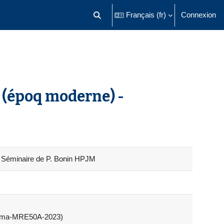
Français ‎(fr)‎
Connexion
Activer/désactiver la saisie de recherch
 (époq moderne) -
- Séminaire de P. Bonin HPJM
ploma-MRE50A-2023)