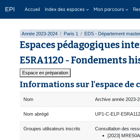
Passer au contenu principal
EPI
Accueil
Index des espaces
Mon parcours
Re
Année 2023-2024
Paris 1
EDS - Département masters
Espaces pédagogiques inte
E5RA1120 - Fondements his
Espace en préparation
Informations sur l'espace de 
Nom
Archive année 2023-2
Nom abrégé
UP1-C-ELP-E5RA1120-
Groupes utilisateurs inscrits
Consultation des resso
[2023] MRE50A 