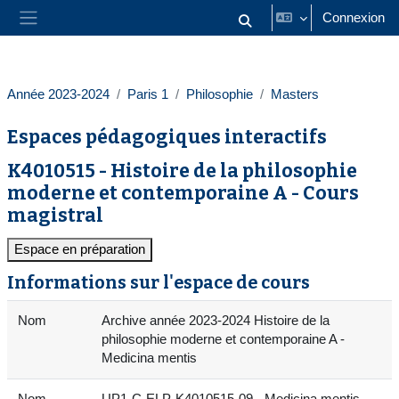
Passer au contenu principal
Connexion
Activer/désactiver la saisie
Panneau latéral
Année 2023-2024
Paris 1
Philosophie
Masters
Espaces pédagogiques interactifs
K4010515 - Histoire de la philosophie
moderne et contemporaine A - Cours
magistral
Espace en préparation
Informations sur l'espace de cours
Nom
Archive année 2023-2024 Histoire de la
philosophie moderne et contemporaine A -
Medicina mentis
Nom
UP1-C-ELP-K4010515-09 - Medicina mentis