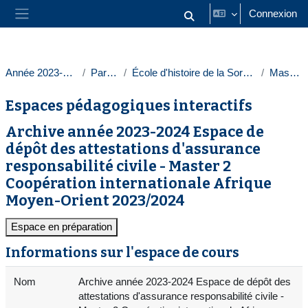
Passer au contenu principal
Connexion
Activer/désactiver la saisie
Panneau latéral
Année 2023-2024
Paris 1
École d'histoire de la Sorbonne
Masters
Espaces pédagogiques interactifs
Archive année 2023-2024 Espace de
dépôt des attestations d'assurance
responsabilité civile - Master 2
Coopération internationale Afrique
Moyen-Orient 2023/2024
Espace en préparation
Informations sur l'espace de cours
Nom
Archive année 2023-2024 Espace de dépôt des
attestations d'assurance responsabilité civile -