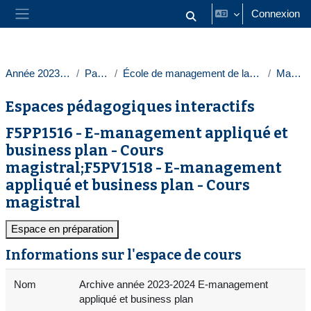
Passer au contenu principal
Connexion
Activer/désactiver la saisie
Panneau latéral
Année 2023-2024
Paris 1
École de management de la Sorbonne
Masters
Espaces pédagogiques interactifs
F5PP1516 - E-management appliqué et
business plan - Cours
magistral;F5PV1518 - E-management
appliqué et business plan - Cours
magistral
Espace en préparation
Informations sur l'espace de cours
Nom
Archive année 2023-2024 E-management
appliqué et business plan