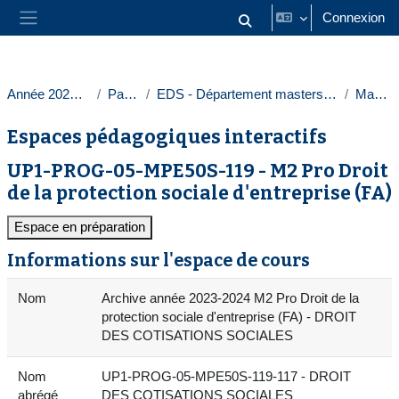
Passer au contenu principal
Connexion
Activer/désactiver la saisie
Panneau latéral
Année 2023-2024
Paris 1
EDS - Département masters droit privé
Masters
Espaces pédagogiques interactifs
UP1-PROG-05-MPE50S-119 - M2 Pro Droit
de la protection sociale d'entreprise (FA)
Espace en préparation
Informations sur l'espace de cours
Nom
Archive année 2023-2024 M2 Pro Droit de la
protection sociale d'entreprise (FA) - DROIT
DES COTISATIONS SOCIALES
Nom
UP1-PROG-05-MPE50S-119-117 - DROIT
abrégé
DES COTISATIONS SOCIALES