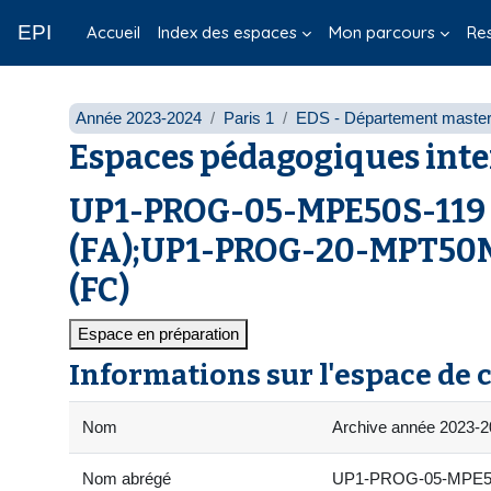
Passer au contenu principal
EPI
Accueil
Index des espaces
Mon parcours
Re
Année 2023-2024
Paris 1
EDS - Département masters
Espaces pédagogiques inte
UP1-PROG-05-MPE50S-119 - M
(FA);UP1-PROG-20-MPT50N-11
(FC)
Espace en préparation
Informations sur l'espace de 
Nom
Archive année 2023-2
Nom abrégé
UP1-PROG-05-MPE50