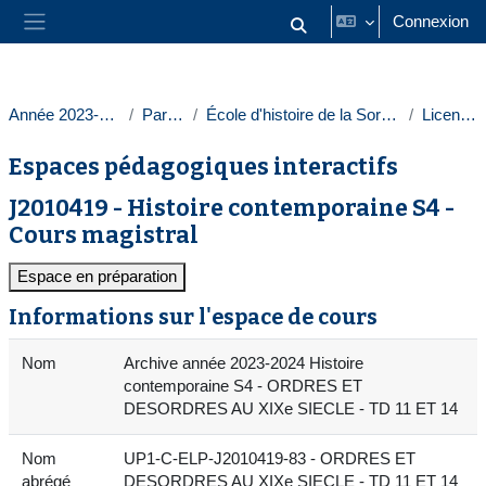
Passer au contenu principal
Connexion
Activer/désactiver la saisie
Panneau latéral
Année 2023-2024
Paris 1
École d'histoire de la Sorbonne
Licences
Espaces pédagogiques interactifs
J2010419 - Histoire contemporaine S4 -
Cours magistral
Espace en préparation
Informations sur l'espace de cours
Nom
Archive année 2023-2024 Histoire
contemporaine S4 - ORDRES ET
DESORDRES AU XIXe SIECLE - TD 11 ET 14
Nom
UP1-C-ELP-J2010419-83 - ORDRES ET
abrégé
DESORDRES AU XIXe SIECLE - TD 11 ET 14