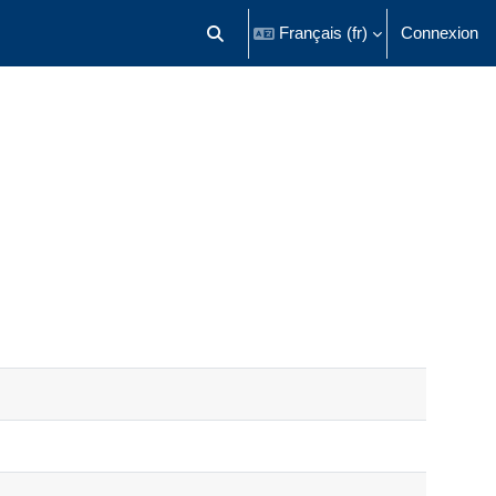
Français ‎(fr)‎
Connexion
Activer/désactiver la saisie de recherch