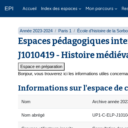
Passer au contenu principal
EPI
Accueil
Index des espaces
Mon parcours
Re
Année 2023-2024
Paris 1
École d'histoire de la Sorb
Espaces pédagogiques inte
J1010419 - Histoire médiév
Espace en préparation
Bonjour, vous trouverez ici les informations utiles concern
Informations sur l'espace de 
Nom
Archive année 2023
Nom abrégé
UP1-C-ELP-J101041