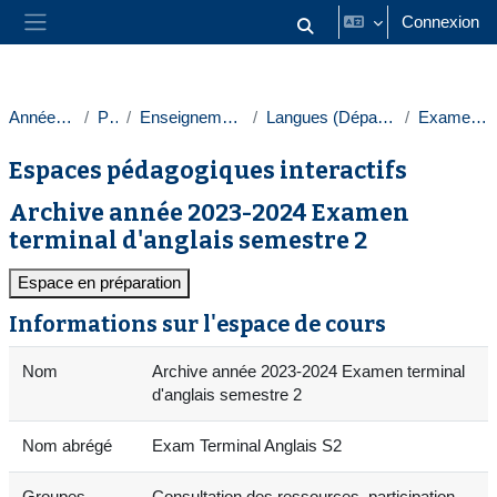
Passer au contenu principal
Connexion
Activer/désactiver la saisie
Panneau latéral
Année 2023-2024
Paris 1
Enseignements transversaux
Langues (Département des langues)
Examens terminaux
Espaces pédagogiques interactifs
Archive année 2023-2024 Examen
terminal d'anglais semestre 2
Espace en préparation
Informations sur l'espace de cours
Nom
Archive année 2023-2024 Examen terminal
d'anglais semestre 2
Nom abrégé
Exam Terminal Anglais S2
Groupes
Consultation des ressources, participation