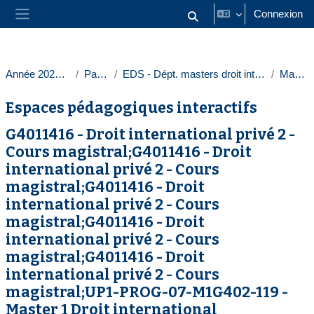
Passer au contenu principal
Connexion
Activer/désactiver la saisie
Panneau latéral
Année 2023-2024
Paris 1
EDS - Dépt. masters droit intern. europ.
Masters
Espaces pédagogiques interactifs
G4011416 - Droit international privé 2 -
Cours magistral;G4011416 - Droit
international privé 2 - Cours
magistral;G4011416 - Droit
international privé 2 - Cours
magistral;G4011416 - Droit
international privé 2 - Cours
magistral;G4011416 - Droit
international privé 2 - Cours
magistral;UP1-PROG-07-M1G402-119 -
Master 1 Droit international