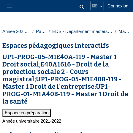
Passer au contenu principal
Connexion
Activer/désactiver la saisie
Panneau latéral
Année 2023-2024
Paris 1
EDS - Département masters droit privé
Masters
Espaces pédagogiques interactifs
UP1-PROG-05-M1E40A-119 - Master 1
Droit social;E40A1616 - Droit de la
protection sociale 2 - Cours
magistral;UP1-PROG-05-M1E408-119 -
Master 1 Droit de l'entreprise;UP1-
PROG-01-M1A40B-119 - Master 1 Droit de
la santé
Espace en préparation
Année universitaire 2021-2022