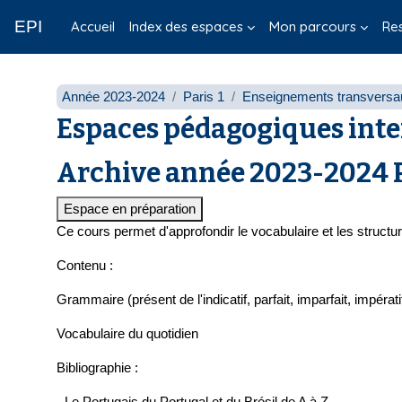
Passer au contenu principal
EPI
Accueil
Index des espaces
Mon parcours
Re
Année 2023-2024
Paris 1
Enseignements transversa
Espaces pédagogiques inte
Archive année 2023-2024 P
Espace en préparation
Ce cours permet d'approfondir le vocabulaire et les struct
Contenu :
Grammaire (présent de l'indicatif, parfait, imparfait, impératif,
Vocabulaire du quotidien
Bibliographie :
- Le Portugais du Portugal et du Brésil de A à Z