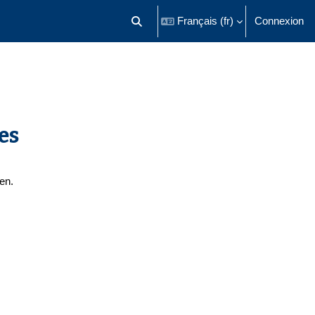
Français ‎(fr)‎
Connexion
Activer/désactiver la saisie de recherch
es
en.