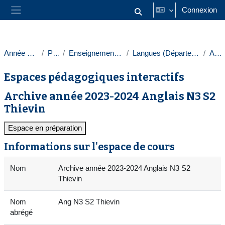
Passer au contenu principal
Connexion
Activer/désactiver la saisie
Panneau latéral
Année 2023-2024
Paris 1
Enseignements transversaux
Langues (Département des langues)
Anglais
Espaces pédagogiques interactifs
Archive année 2023-2024 Anglais N3 S2
Thievin
Espace en préparation
Informations sur l'espace de cours
Nom
Archive année 2023-2024 Anglais N3 S2
Thievin
Nom
Ang N3 S2 Thievin
abrégé