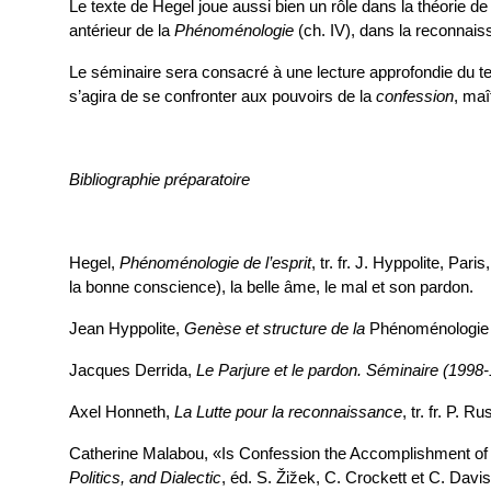
Le texte de Hegel joue aussi bien un rôle dans la théorie d
antérieur de la
Phénoménologie
(ch. IV), dans la reconnai
Le séminaire sera consacré à une lecture approfondie du tex
s’agira de se confronter aux pouvoirs de la
confession
, ma
Bibliographie préparatoire
Hegel,
Phénoménologie de l’esprit
, tr. fr. J. Hyppolite, Par
la bonne conscience), la belle âme, le mal et son pardon.
Jean Hyppolite,
Genèse et structure de la
Phénoménologie d
Jacques Derrida,
Le Parjure et le pardon. Séminaire (1998
Axel Honneth,
La Lutte pour la reconnaissance
, tr. fr.
P. Rus
Catherine Malabou, «Is Confession the Accomplishment of 
Politics, and Dialectic
, éd. S. Žižek, C. Crockett et C. Davi