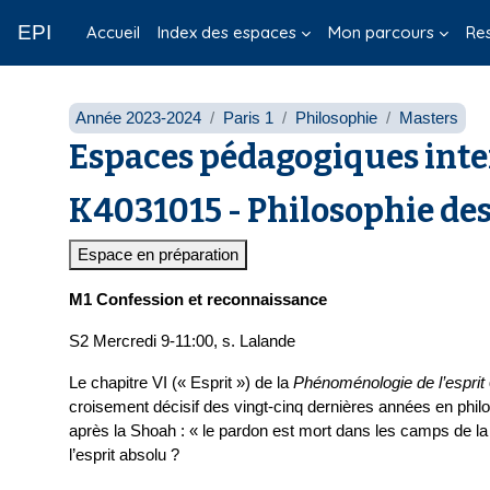
Passer au contenu principal
EPI
Accueil
Index des espaces
Mon parcours
Re
Année 2023-2024
Paris 1
Philosophie
Masters
Espaces pédagogiques inte
K4031015 - Philosophie des
Espace en préparation
M1 Confession et reconnaissance
S2 Mercredi 9-11:00, s. Lalande
Le chapitre VI (« Esprit ») de la
Phénoménologie de l’esprit
croisement décisif des vingt-cinq dernières années en phil
après la Shoah : « le pardon est mort dans les camps de la
l’esprit absolu ?