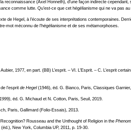
e la reconnaissance (Axel Honneth), d’une façon indirecte cependant, 
ssance comme lutte. Qu’est-ce que cet hégélianisme qui ne va pas au
te de Hegel, à l’écoute de ses interprétations contemporaines. Derriè
ître-mot méconnu de l’hégélianisme et de ses métamorphoses.
is, Aubier, 1977, en part. (BB) L’esprit. – VI. L’Esprit. – C. L’esprit c
e l’esprit
de Hegel
(1946), éd. G. Bianco, Paris, Classiques Garnier
-1999)
, éd. G. Michaud et N. Cotton, Paris, Seuil, 2019.
ch, Paris, Gallimard (Folio-Essais), 2013.
Recognition? Rousseau and the Unthought of Religion in the
Phenome
s (éd.), New York, Columbia UP, 2011, p. 19-30.