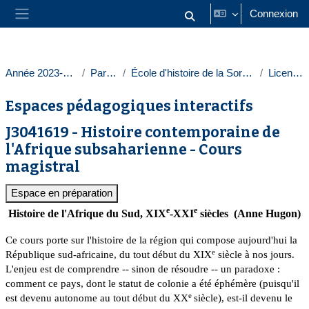
Passer au contenu principal
Connexion
Activer/désactiver la saisie
Panneau latéral
Année 2023-2024
Paris 1
École d'histoire de la Sorbonne
Licences
Espaces pédagogiques interactifs
J3041619 - Histoire contemporaine de
l'Afrique subsaharienne - Cours
magistral
Espace en préparation
e
e
Histoire de l'Afrique du Sud, XIX
-XXI
siècles (Anne Hugon)
Ce cours porte sur l'histoire de la région qui compose aujourd'hui la
e
République sud-africaine, du tout début du XIX
siècle à nos jours.
L'enjeu est de comprendre -- sinon de résoudre -- un paradoxe :
comment ce pays, dont le statut de colonie a été éphémère (puisqu'il
e
est devenu autonome au tout début du XX
siècle), est-il devenu le