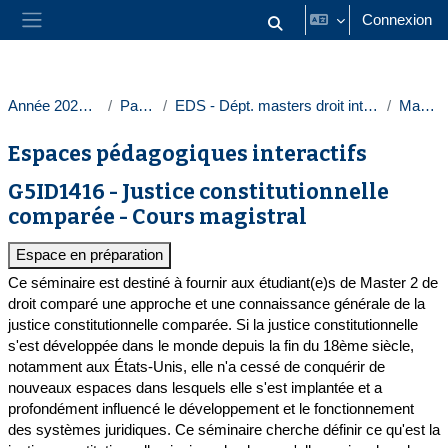
Passer au contenu principal
Connexion
Activer/désactiver la saisie
Panneau latéral
Année 2023-2024
Paris 1
EDS - Dépt. masters droit intern. europ.
Masters
Espaces pédagogiques interactifs
G5ID1416 - Justice constitutionnelle
comparée - Cours magistral
Espace en préparation
Ce séminaire est destiné à fournir aux étudiant(e)s de Master 2 de
droit comparé une approche et une connaissance générale de la
justice constitutionnelle comparée. Si la justice constitutionnelle
s'est développée dans le monde depuis la fin du 18ème siècle,
notamment aux États-Unis, elle n'a cessé de conquérir de
nouveaux espaces dans lesquels elle s'est implantée et a
profondément influencé le développement et le fonctionnement
des systèmes juridiques. Ce séminaire cherche définir ce qu'est la