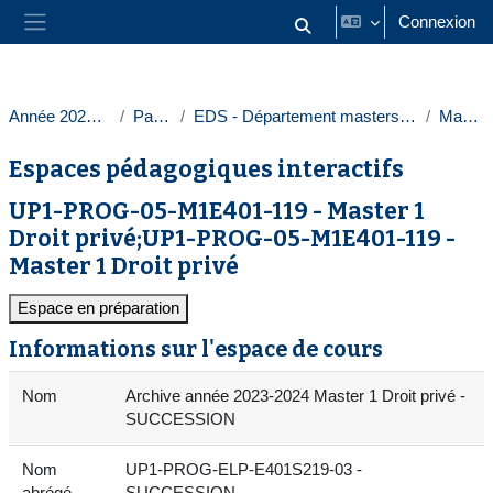
Passer au contenu principal
Connexion
Activer/désactiver la saisie
Panneau latéral
Année 2023-2024
Paris 1
EDS - Département masters droit privé
Masters
Espaces pédagogiques interactifs
UP1-PROG-05-M1E401-119 - Master 1
Droit privé;UP1-PROG-05-M1E401-119 -
Master 1 Droit privé
Espace en préparation
Informations sur l'espace de cours
Nom
Archive année 2023-2024 Master 1 Droit privé -
SUCCESSION
Nom
UP1-PROG-ELP-E401S219-03 -
abrégé
SUCCESSION